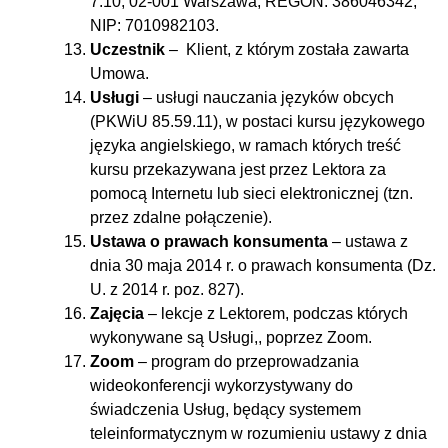
7.10, 02-001 Warszawa, REGON: 386046342,
NIP: 7010982103.
Uczestnik
– Klient, z którym została zawarta
Umowa.
Usługi
– usługi nauczania języków obcych
(PKWiU 85.59.11), w postaci kursu językowego
języka angielskiego, w ramach których treść
kursu przekazywana jest przez Lektora za
pomocą Internetu lub sieci elektronicznej (tzn.
przez zdalne połączenie).
Ustawa o prawach konsumenta
– ustawa z
dnia 30 maja 2014 r. o prawach konsumenta (Dz.
U. z 2014 r. poz. 827).
Zajęcia
– lekcje z Lektorem, podczas których
wykonywane są Usługi,, poprzez Zoom.
Zoom
– program do przeprowadzania
wideokonferencji wykorzystywany do
świadczenia Usług, będący systemem
teleinformatycznym w rozumieniu ustawy z dnia