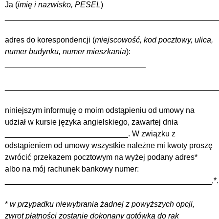
Ja (
imię i nazwisko, PESEL
)
________________________________________________
adres do korespondencji (
miejscowość, kod pocztowy, ulica,
numer budynku, numer mieszkania
):
________________________________
________________________________________________
niniejszym informuję o moim odstąpieniu od umowy na
udział w kursie języka angielskiego, zawartej dnia
____________________________. W związku z
odstąpieniem od umowy wszystkie należne mi kwoty proszę
zwrócić przekazem pocztowym na wyżej podany adres*
albo na mój rachunek bankowy numer:
_______________________________________________,*.
*
w przypadku niewybrania żadnej z powyższych opcji,
zwrot płatności zostanie dokonany gotówką do rak