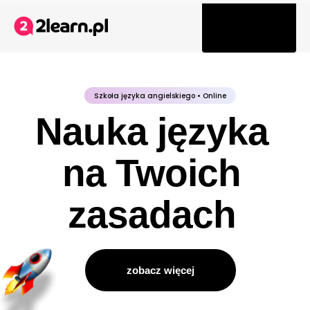
Tog
navi
Szkoła języka angielskiego • Online
Nauka języka
na Twoich
zasadach
zobacz więcej