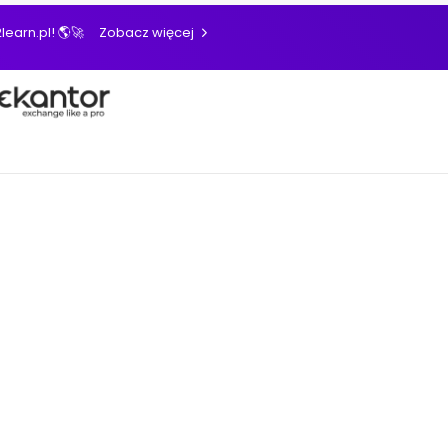
learn.pl! 🌎🚀
Zobacz więcej